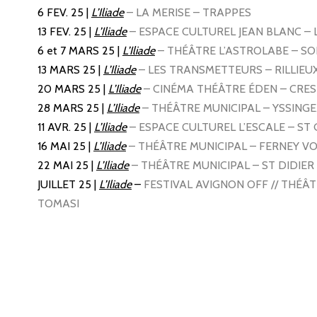
6 FEV. 25
|
L’Iliade
– LA MERISE – TRAPPES
13 FEV. 25
|
L’Iliade
– ESPACE CULTUREL JEAN BLANC – 
6 et 7 MARS 25
|
L’Iliade
– THÉÂTRE L’ASTROLABE – S
13 MARS 25
|
L’Iliade
– LES TRANSMETTEURS – RILLIEU
20 MARS 25
|
L’Iliade
– CINÉMA THÉÂTRE ÉDEN – CRE
28 MARS 25
|
L’Iliade
– THÉÂTRE MUNICIPAL – YSSING
11 AVR. 25
|
L’Iliade
– ESPACE CULTUREL L’ESCALE – ST 
16 MAI 25
|
L’Iliade
– THÉÂTRE MUNICIPAL – FERNEY V
22 MAI 25
|
L’Iliade
– THÉÂTRE MUNICIPAL – ST DIDIE
JUILLET 25
|
L’Iliade
–
FESTIVAL AVIGNON OFF // THÉÂT
TOMASI