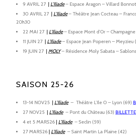
9 AVRIL 27
|
L’Iliade
–
Espace Aragon – Villard Bonnot
30 AVRIL 27
|
L’Iliade
–
Théâtre Jean Cocteau – Francon
20h30
22 MAI 27
|
L’Iliade
–
Espace Mont d’Or – Champagne a
11 JUIN 27
|
L’Iliade
–
Espace Jean Poperen – Meyzieu (
19 JUIN 27
|
M
OLY
–
Résidence Moly Sabata – Sablons 
SAISON 25-26
13-14 NOV25
|
L’Iliade
–
Théâtre L’Ile O – Lyon (69)
B
27 NOV25
|
L’Iliade
–
Pont du Château (63)
BILLETTE
4 et 5 MARS26
|
L’Iliade
–
Seclin (59)
27 MARS26
|
L’Iliade
–
Saint Martin La Plaine (42)