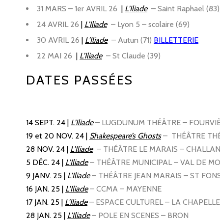
31 MARS – 1er AVRIL 26
|
L’Iliade
–
Saint Raphael (83)
24 AVRIL 26
|
L’Iliade
–
Lyon 5 – scolaire (69)
30 AVRIL 26
|
L’Iliade
–
Autun (71)
BILLETTERIE
22 MAI 26
|
L’Iliade
–
St Claude (39)
DATES PASSÉES
14 SEPT. 24 |
L’Iliade
–
LUGDUNUM THÉÂTRE – FOURVIÈ
19 et 20 NOV. 24
|
Shakespeare’s Ghosts
–
THÉÂTRE THÉ
28 NOV. 24
|
L’Iliade
–
THÉÂTRE LE MARAIS – CHALLA
5 DÉC. 24
|
L’Iliade
–
THÉÂTRE MUNICIPAL – VAL DE 
9 JANV. 25
|
L’Iliade
– THÉÂTRE JEAN MARAIS – ST FON
16 JAN. 25
|
L’Iliade
– CCMA – MAYENNE
17 JAN. 25
|
L’Iliade
– ESPACE CULTUREL – LA CHAPELL
28 JAN. 25
|
L’Iliade
– POLE EN SCENES – BRON