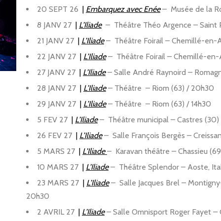
20 SEPT 26
|
Embarquez avec Enée
–
Musée de la Ro
8 JANV 27
|
L’Iliade
–
Théâtre Théo Argence – Saint Pr
21 JANV 27
|
L’Iliade
–
Théâtre Foirail – Chemillé-en-
22 JANV 27
|
L’Iliade
–
Théâtre Foirail – Chemillé-en-A
27 JANV 27
|
L’Iliade
–
Salle André Raynoird – Romagn
28 JANV 27
|
L’Iliade
–
Théâtre – Riom (63) / 20h30
29 JANV 27
|
L’Iliade
–
Théâtre
– Riom (63) / 14h30
5 FEV 27
|
L’Iliade
–
Théâtre municipal – Castres (30) 
26 FEV 27
|
L’Iliade
–
Salle François Bergès – Creissa
5 MARS 27
|
L’Iliade
–
Karavan théâtre – Chassieu (69
10 MARS 27
|
L’Iliade
–
Théâtre Splendor – Aoste, Ital
23 MARS 27
|
L’Iliade
–
Salle Jacques Brel – Montigny
20h30
2 AVRIL 27
|
L’Iliade
–
Salle Omnisport Roger Fayet – 